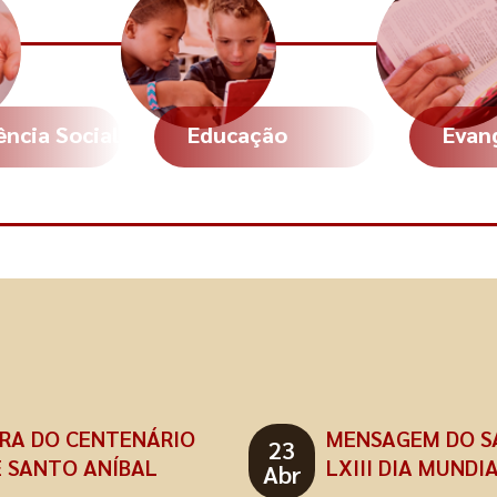
ência Social
Educação
Evan
RA DO CENTENÁRIO
MENSAGEM DO SA
23
 SANTO ANÍBAL
LXIII DIA MUND
Abr