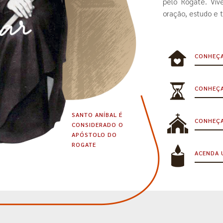
pelo Rogate. Viv
oração, estudo e t
CONHEÇA
CONHEÇA
SANTO ANÍBAL É
CONHEÇA
CONSIDERADO O
APÓSTOLO DO
ROGATE
ACENDA 